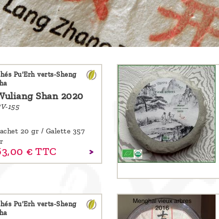
hés Pu'Erh verts-Sheng
ha
Wuliang Shan 2020
V-155
achet 20 gr / Galette 357
r
63,
00
€
TTC
hés Pu'Erh verts-Sheng
ha