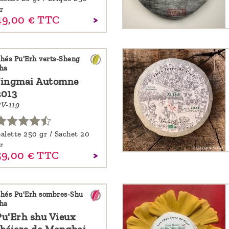
r
49,
00
€
TTC
hés Pu'Erh verts-Sheng
ha
Jingmai Automne
2013
V-119
alette 250 gr / Sachet 20
r
59,
00
€
TTC
hés Pu'Erh sombres-Shu
ha
Pu'Erh shu Vieux