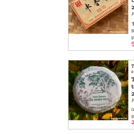
P
B
g
T
c
t
P
G
g