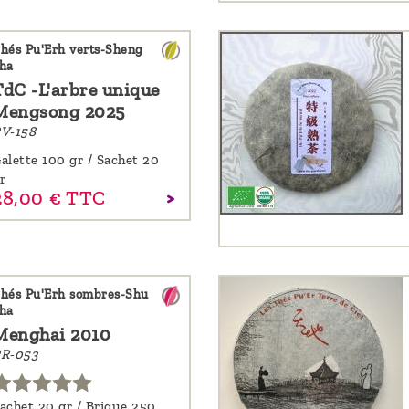
hés Pu'Erh verts-Sheng
ha
TdC -L'arbre unique
Mengsong 2025
V-158
alette 100 gr / Sachet 20
r
28,
00
€
TTC
hés Pu'Erh sombres-Shu
ha
Menghai 2010
R-053
achet 20 gr / Brique 250