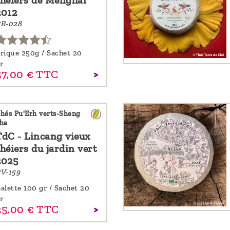
théiers de Menghai
2012
R-028
rique 250g / Sachet 20
r
57,
00
€
TTC
hés Pu'Erh verts-Sheng
ha
TdC - Lincang vieux
héiers du jardin vert
2025
V-159
alette 100 gr / Sachet 20
r
25,
00
€
TTC