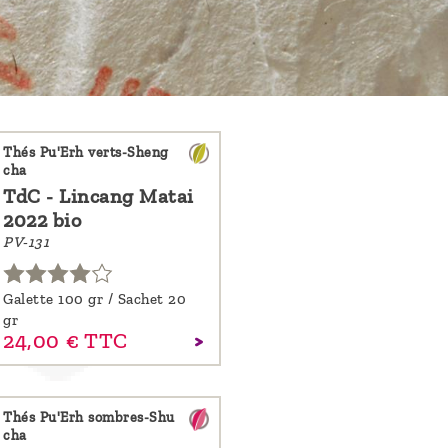
Thés Pu'Erh verts-Sheng
cha
TdC - Lincang Matai
2022 bio
PV-131
Galette 100 gr / Sachet 20
gr
24,
00
€
TTC
Thés Pu'Erh sombres-Shu
cha