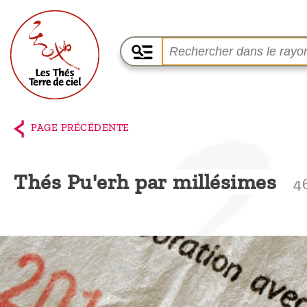
Accueil
La
PAGE PRÉCÉDENTE
boutique
Terre de
Thés Pu'erh par millésimes
4
Ciel
Parmi les
producteurs,
le blog
Qui