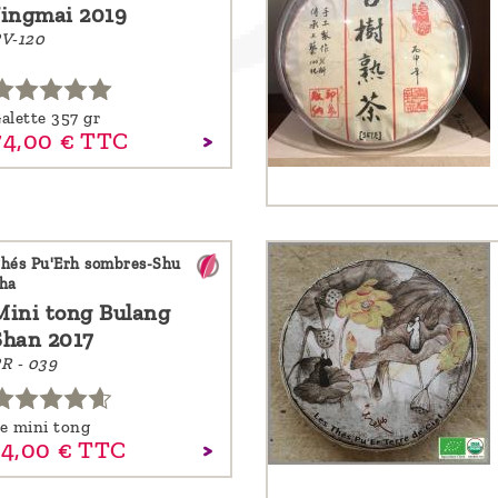
Jingmai 2019
V-120
alette 357 gr
74,
00
€
TTC
hés Pu'Erh sombres-Shu
ha
Mini tong Bulang
Shan 2017
R - 039
e mini tong
14,
00
€
TTC