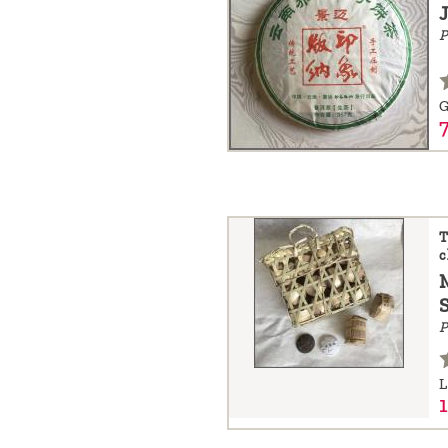
P
G
T
c
P
L