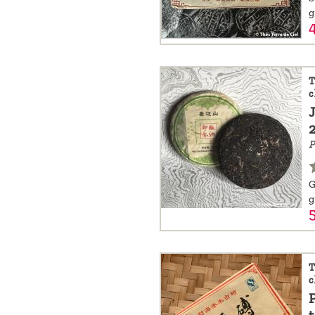
g
T
c
P
G
g
T
c