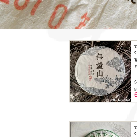
sommes-
nous ?
Découvrir
le thé
T
Pu'Erh
c
Comment
P
infuser
S
votre thé
g
?
Contactez-
nous !
T
c