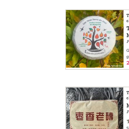
T
c
P
G
g
T
c
P
S