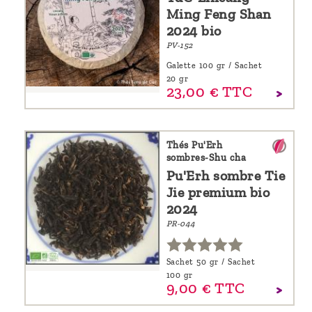
Ming Feng Shan
2024 bio
PV-152
Galette 100 gr / Sachet
20 gr
23,
00
€
TTC
Thés Pu'Erh
sombres-Shu cha
Pu'Erh sombre Tie
Jie premium bio
2024
PR-044
Sachet 50 gr / Sachet
100 gr
9,
00
€
TTC