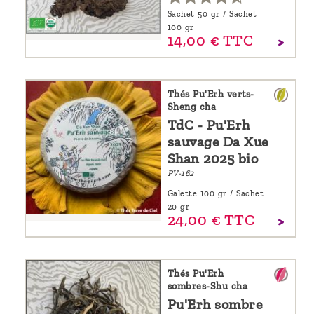
Sachet 50 gr / Sachet
100 gr
14,
00
€
TTC
Thés Pu'Erh verts-
Sheng cha
TdC - Pu'Erh
sauvage Da Xue
Shan 2025 bio
PV-162
Galette 100 gr / Sachet
20 gr
24,
00
€
TTC
Thés Pu'Erh
sombres-Shu cha
Pu'Erh sombre