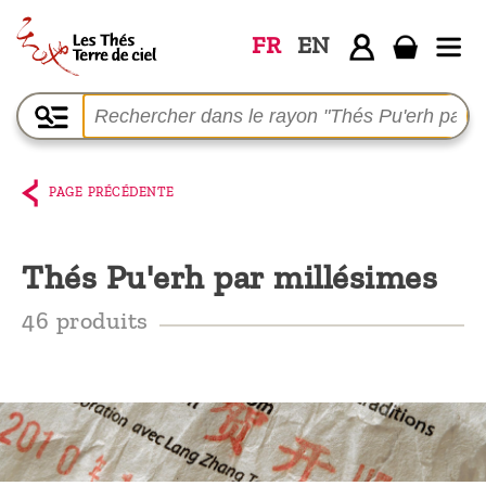
FR
EN
Accueil
La
boutique
PAGE PRÉCÉDENTE
Terre de
Ciel
Thés Pu'erh par millésimes
Parmi les
46 produits
producteurs,
le blog
Qui
sommes-
nous ?