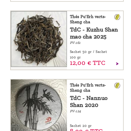
Thés Pu'Erh verts-
Sheng cha
TdC - Kuzhu Shan
mao cha 2025
PV-161
Sachet 50 gr / Sachet
100 gr
12,
00
€
TTC
Thés Pu'Erh verts-
Sheng cha
TdC - Nannuo
Shan 2020
PV-124
Sachet 20 gr