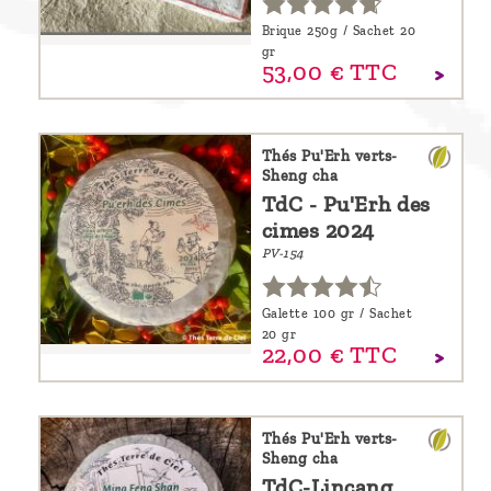
Brique 250g / Sachet 20
gr
53,
00
€
TTC
Thés Pu'Erh verts-
Sheng cha
TdC - Pu'Erh des
cimes 2024
PV-154
Galette 100 gr / Sachet
20 gr
22,
00
€
TTC
Thés Pu'Erh verts-
Sheng cha
TdC-Lincang