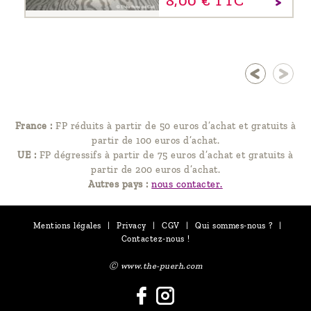
8,
00
€
TTC
France :
FP réduits à partir de 50 euros d’achat et gratuits à
partir de 100 euros d’achat.
UE :
FP dégressifs à partir de 75 euros d’achat et gratuits à
partir de 200 euros d’achat.
Autres pays :
nous contacter.
Mentions légales
|
Privacy
|
CGV
|
Qui sommes-nous ?
|
Contactez-nous !
Ⓒ www.the-puerh.com