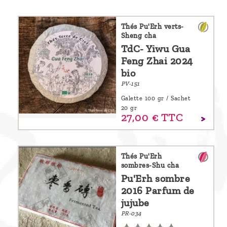
Découvrir
Thés Pu'Erh verts-
le thé
Sheng cha
Pu'Erh
TdC- Yiwu Gua
Feng Zhai 2024
Comment
bio
infuser
PV-151
votre thé
Galette 100 gr / Sachet
?
20 gr
27,
00
€
TTC
Contactez-
nous !
Thés Pu'Erh
sombres-Shu cha
Pu'Erh sombre
2016 Parfum de
jujube
PR-034