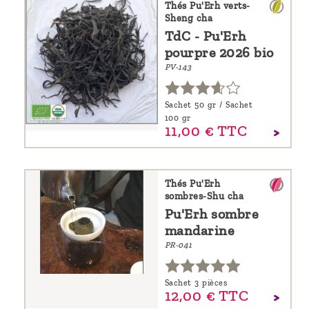
Thés Pu'Erh verts-
Sheng cha
TdC - Pu'Erh
pourpre 2026 bio
PV-143
Sachet 50 gr / Sachet
100 gr
11,
00
€
TTC
Thés Pu'Erh
sombres-Shu cha
Pu'Erh sombre
mandarine
PR-041
Sachet 3 pièces
12,
00
€
TTC