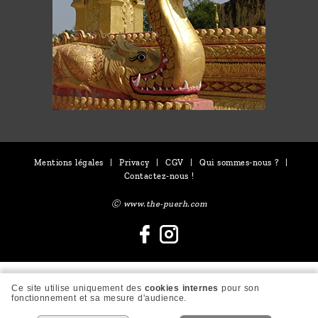
Mentions légales
|
Privacy
|
CGV
|
Qui sommes-nous ?
|
Contactez-nous !
Ⓒ www.the-puerh.com
Ce site utilise uniquement des
cookies internes
pour son
fonctionnement et sa mesure d'audience.