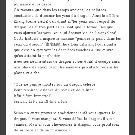
puissance et la grâce.
On raconte que dans les temps anciens, les peintres
omettaient de dessiner les yeux du dragon. Ainsi le célèbre
Zhang (6ème siècle) car, disait il:"les yeux sont l'esprit du
dragon.Les autres parties ne sont que la forme. Dès que
vous ajoutez les yeux, vous lui donnez vie, et il s'envolera".
Cette histoire a inspiré la maxime "peindre le point dans les
yeux du dragon" (畫龍點睛, huà lóng diǎn jīng) qui signifie
que c'est en ajoutant les dernières touches à une œuvre
qu'on atteint la perfection.
Avec ses neuf avatars (le dragon et ses 9 fils) il occupe aussi
une place de choix parmi les animaux propitiatoires sur les
plateaux à thé.
"Que ne puis je monter sur un dragon céleste
Pour respirer l'essence du soleil et de la lune
Afin d'être immortel"
écrivait Li Po au 18 ème siècle.
Selon un autre proverbe traditionnel : «Si vous ignorez le
dragon, il vous mangera. Si vous défiez le dragon, il vous
vaincra. Mais si vous chevauchez le dragon, vous profiterez
de sa force et de sa puissance.»