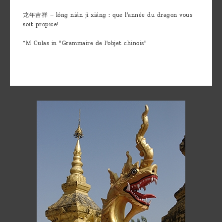
龙年吉祥 – lóng nián jí xiáng : que l'année du dragon vous
soit propice!
*M Culas in "Grammaire de l'objet chinois"