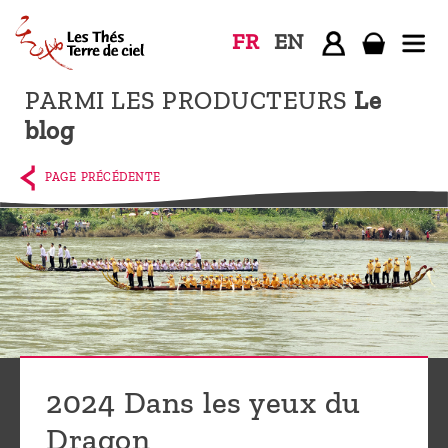
FR
EN
PARMI LES PRODUCTEURS
Le
Accueil
blog
La
boutique
PAGE PRÉCÉDENTE
Terre de
Ciel
Parmi les
producteurs,
le blog
Qui
2024 Dans les yeux du
sommes-
nous ?
Dragon