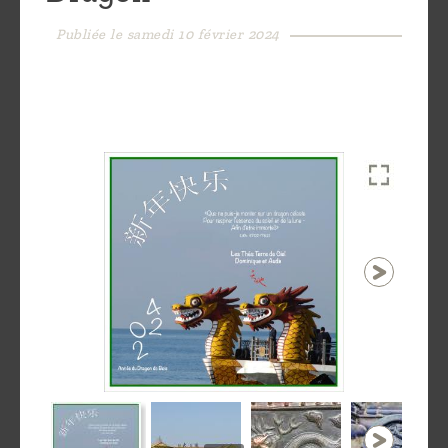
Découvrir
Publiée le samedi 10 février 2024
le thé
Pu'Erh
Comment
infuser
votre thé
?
Contactez-
nous !
1 / 11