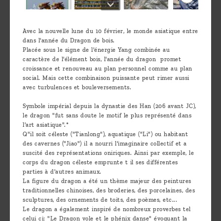
Avec la nouvelle lune du 10 février, le monde asiatique entre
dans l'année du Dragon de bois.
Placée sous le signe de l'énergie Yang combinée au
caractère de l'élément bois, l'année du dragon promet
croissance et renouveau au plan personnel comme au plan
social. Mais cette combinaison puissante peut rimer aussi
avec turbulences et bouleversements.
Symbole impérial depuis la dynastie des Han (206 avant JC),
le dragon "fut sans doute le motif le plus représenté dans
l'art asiatique".*
Q"il soit céleste ("Tianlong"), aquatique ("Li") ou habitant
des cavernes ("Jiao") il a nourri l'imaginaire collectif et a
suscité des représentations oniriques. Ainsi par exemple, le
corps du dragon céleste emprunte t il ses différentes
parties à d'autres animaux.
La figure du dragon a été un thème majeur des peintures
traditionnelles chinoises, des broderies, des porcelaines, des
sculptures, des ornements de toits, des poèmes, etc...
Le dragon a également inspiré de nombreux proverbes tel
celui ci: "Le Dragon vole et le phénix danse" évoquant la