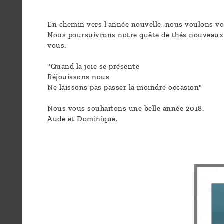
sommes-
nous ?
En chemin vers l'année nouvelle, nous voulons vou
Nous poursuivrons notre quête de thés nouveaux d
vous.
Découvrir
le thé
"Quand la joie se présente
Réjouissons nous
Pu'Erh
Ne laissons pas passer la moindre occasion"
Comment
Nous vous souhaitons une belle année 2018.
Aude et Dominique.
infuser
votre thé
?
Contactez-
nous !