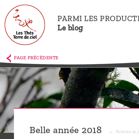
PARMI LES PRODUCT
Le blog
Accueil
La
PAGE PRÉCÉDENTE
boutique
Terre de
Ciel
Parmi les
producteurs,
le blog
Belle année 2018
Publiée le 
Qui