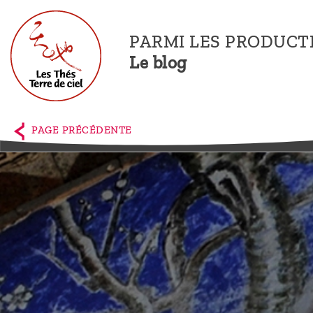
PARMI LES PRODUCT
Le blog
Accueil
La
PAGE PRÉCÉDENTE
boutique
Terre de
Ciel
Parmi les
producteurs,
le blog
Qui