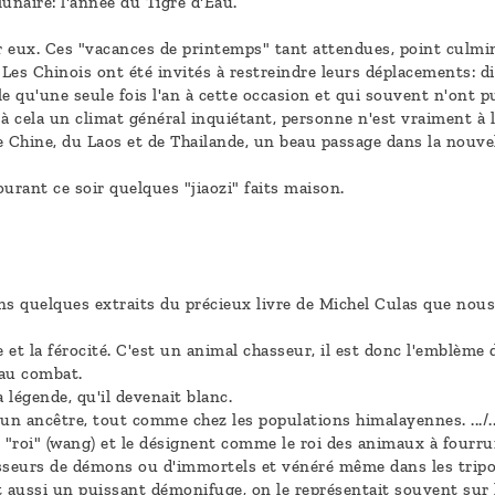
unaire: l'année du Tigre d'Eau.
eux. Ces "vacances de printemps" tant attendues, point culmina
 Les Chinois ont été invités à restreindre leurs déplacements: d
e qu'une seule fois l'an à cette occasion et qui souvent n'ont 
à cela un climat général inquiétant, personne n'est vraiment à l
Chine, du Laos et de Thailande, un beau passage dans la nouvelle
urant ce soir quelques "jiaozi" faits maison.
quelques extraits du précieux livre de Michel Culas que nous 
e et la férocité. C'est un animal chasseur, il est donc l'emblème
 au combat.
a légende, qu'il devenait blanc.
n ancêtre, tout comme chez les populations himalayennes. .../..
e "roi" (wang) et le désignent comme le roi des animaux à fourr
hasseurs de démons ou d'immortels et vénéré même dans les tripo
était aussi un puissant démonifuge, on le représentait souvent su