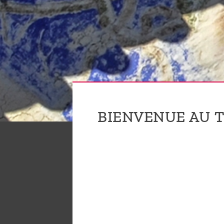
sommes-
nous ?
Découvrir
le thé
Pu'Erh
Comment
BIENVENUE AU T
infuser
votre thé
?
Contactez-
nous !