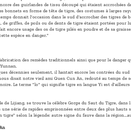
encore des guirlandes de tissu découpé qui étaient accrochées d
 des bonnets en forme de tête de tigre, des costumes à larges ra
ntemps donnait l'occasion dans le sud d'accrocher des tigres de 
 de griffes, de poils ou de dents de tigre étaient portées pour l
ait encore usage des os de tigre pilés en poudre et de sa grais
ette espèce en danger."
abrication des remèdes traditionnels ainsi que pour le danger qu'
 Yunnan.
ques décennies seulement, il hantait encore les contrées du sud d
nous disait notre vieil ami Quen Cun An, redouté au temps de s
ire. Le terme "lo" qui signifie tigre en langue Yi est d'ailleur
e de Lijiang, se trouve la célèbre Gorge du Saut du Tigre, dans l
 une série de rapides emprisonnées entre deux des plus hauts s
n tigre" selon la légende: autre signe du fauve dans la région...a
 An