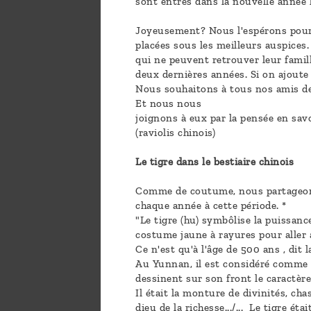
sont entrés dans la nouvelle année l
Joyeusement? Nous l'espérons pour 
placées sous les meilleurs auspices.
qui ne peuvent retrouver leur famill
deux dernières années. Si on ajoute 
Nous souhaitons à tous nos amis de 
Et nous nous
joignons à eux par la pensée en savo
(raviolis chinois)
Le tigre dans le bestiaire chinois
Comme de coutume, nous partageons 
chaque année à cette période. *
"Le tigre (hu) symbôlise la puissanc
costume jaune à rayures pour aller
Ce n'est qu'à l'âge de 500 ans , dit l
Au Yunnan, il est considéré comme u
dessinent sur son front le caractèr
Il était la monture de divinités, c
dieu de la richesse.../... Le tigre 