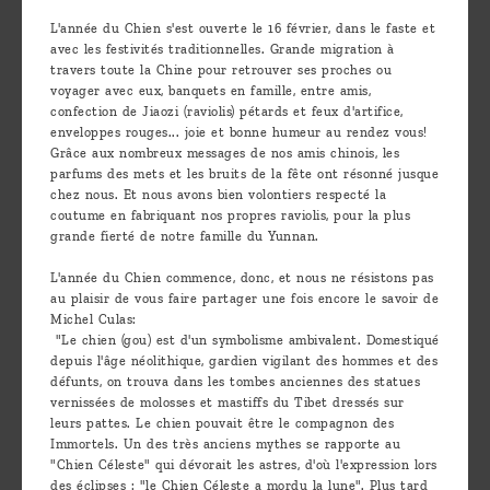
Découvrir
L'année du Chien s'est ouverte le 16 février, dans le faste et
avec les festivités traditionnelles. Grande migration à
le thé
travers toute la Chine pour retrouver ses proches ou
Pu'Erh
voyager avec eux, banquets en famille, entre amis,
confection de Jiaozi (raviolis) pétards et feux d'artifice,
Comment
enveloppes rouges... joie et bonne humeur au rendez vous!
Grâce aux nombreux messages de nos amis chinois, les
infuser
parfums des mets et les bruits de la fête ont résonné jusque
chez nous. Et nous avons bien volontiers respecté la
votre thé
coutume en fabriquant nos propres raviolis, pour la plus
?
grande fierté de notre famille du Yunnan.
Contactez-
L'année du Chien commence, donc, et nous ne résistons pas
au plaisir de vous faire partager une fois encore le savoir de
nous !
Michel Culas:
"Le chien (gou) est d'un symbolisme ambivalent. Domestiqué
depuis l'âge néolithique, gardien vigilant des hommes et des
défunts, on trouva dans les tombes anciennes des statues
vernissées de molosses et mastiffs du Tibet dressés sur
leurs pattes. Le chien pouvait être le compagnon des
Immortels. Un des très anciens mythes se rapporte au
"Chien Céleste" qui dévorait les astres, d'où l'expression lors
des éclipses : "le Chien Céleste a mordu la lune". Plus tard