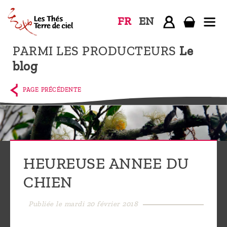
FR
EN
PARMI LES PRODUCTEURS
Le
Accueil
blog
La
boutique
PAGE PRÉCÉDENTE
Terre de
Ciel
Parmi les
producteurs,
HEUREUSE ANNEE DU
le blog
CHIEN
Qui
sommes-
Publiée le mardi 20 février 2018
nous ?