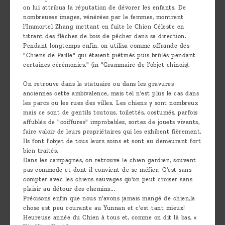
on lui attribua la réputation de dévorer les enfants. De
nombreuses images, vénérées par le femmes, montrent
l'Immortel Zhang mettant en fuite le Chien Céleste en
titrant des flèches de bois de pêcher dans sa direction.
Pendant longtemps enfin, on utilisa comme offrande des
"Chiens de Paille" qui étaient piétinés puis brûlés pendant
certaines cérémonies." (in "Grammaire de l'objet chinois).
On retrouve dans la statuaire ou dans les gravures
anciennes cette ambivalence, mais tel n'est plus le cas dans
les parcs ou les rues des villes. Les chiens y sont nombreux
mais ce sont de gentils toutous, toilettés, costumés, parfois
affublés de "coiffures" improbables, sortes de jouets vivants,
faire valoir de leurs propriétaires qui les exhibent fièrement.
Ils font l'objet de tous leurs soins et sont au demeurant fort
bien traités.
Dans les campagnes, on retrouve le chien gardien, souvent
pas commode et dont il convient de se méfier. C'est sans
compter avec les chiens sauvages qu'on peut croiser sans
plaisir au détour des chemins...
Précisons enfin que nous n'avons jamais mangé de chien,la
chose est peu courante au Yunnan et c'est tant mieux!
Heureuse année du Chien à tous et, comme on dit là bas, «