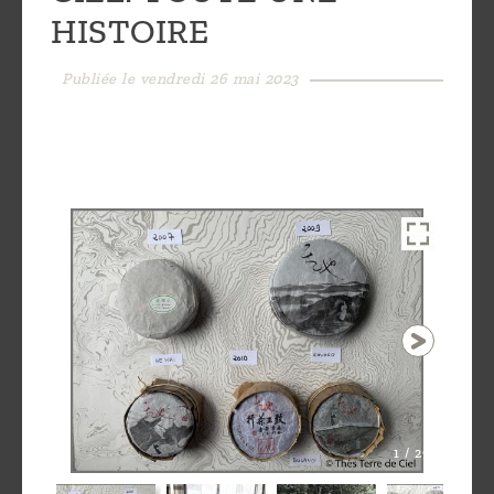
HISTOIRE
Découvrir
le thé
Publiée le vendredi 26 mai 2023
Pu'Erh
Comment
infuser
votre thé
?
Contactez-
nous !
1 / 29