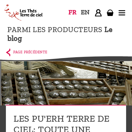
FR
EN
PARMI LES PRODUCTEURS
Le
Accueil
blog
La
boutique
PAGE PRÉCÉDENTE
Terre de
Ciel
Parmi les
producteurs,
le blog
Qui
LES PU'ERH TERRE DE
sommes-
nous ?
CIEL: TOUTE UNE