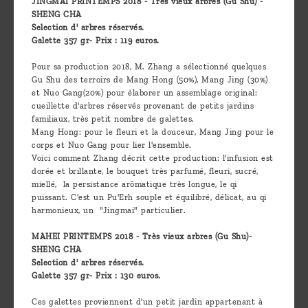
JINGMAI PRINTEMPS 2018 - Très vieux arbres (Gu Shu) -
SHENG CHA
Selection d' arbres réservés.
Galette 357 gr- Prix : 119 euros.
Pour sa production 2018, M. Zhang a sélectionné quelques
Gu Shu des terroirs de Mang Hong (50%), Mang Jing (30%)
et Nuo Gang(20%) pour élaborer un assemblage original:
cueillette d'arbres réservés provenant de petits jardins
familiaux, très petit nombre de galettes.
Mang Hong: pour le fleuri et la douceur, Mang Jing pour le
corps et Nuo Gang pour lier l'ensemble.
Voici comment Zhang décrit cette production: l'infusion est
dorée et brillante, le bouquet très parfumé, fleuri, sucré,
miellé, la persistance arômatique très longue, le qi
puissant. C'est un Pu'Erh souple et équilibré, délicat, au qi
harmonieux, un "Jingmai" particulier.
MAHEI PRINTEMPS 2018 - Très vieux arbres (Gu Shu)-
SHENG CHA
Selection d' arbres réservés.
Galette 357 gr- Prix : 130 euros.
Ces galettes proviennent d'un petit jardin appartenant à