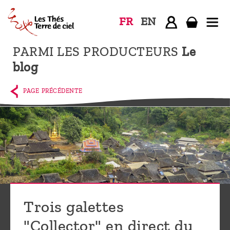
FR
EN
PARMI LES PRODUCTEURS
Le
Accueil
blog
La
boutique
PAGE PRÉCÉDENTE
Terre de
Ciel
Parmi les
producteurs,
le blog
Qui
Trois galettes
sommes-
nous ?
"Collector" en direct du