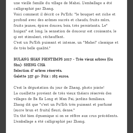
une vieille famille du village de Mahei. L'emballage a été
calligraphié par Zhang.
Voici comment il décrit ce Pu'Erh: "le bouquet est riche et
profond avec des arômes sucrés et chauds, fruits mûrs,
fruits jaunes, épices douces, bois, très persistants. Le"
huigan" est long, la sensation de douceur est croissante, le
qi est stimulant, réchauffant.
C'est un Pu'Erh puissant et intense, un "Mahei" classique et
de très belle qualité."
BULANG SHAN PRINTEMPS 2017 - Très vieux arbres (Gu
Shu)- SHENG CHA
Selection d' arbres réservés.
Galette 357 gr- Prix : 165 euros.
C'est la dégustation du jour de Zhang, photo jointe!
La cueillette provient de très vieux théiers réservés des
villages de Ba Ka Long et Man Pai, jardins familiaux.
Zhang dit que "c'est un Pu'Erh très puissant et parfumé
(sucre brun et fruits) fleuri, dense."
Un thé bien dynamique si on se réfère aux crus précédents.
L'emballage a été calligraphié par Zhang.