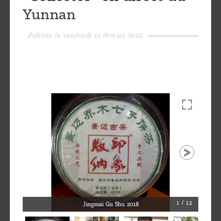
Yunnan
Découvrir
le thé
Publiée le vendredi 11 février 2022
Pu'Erh
Comment
infuser
votre thé
?
Contactez-
nous !
1 / 12
Jingmai Gu Shu 2018