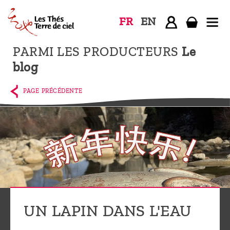
FR
EN
PARMI LES PRODUCTEURS
Le
Accueil
blog
La
boutique
PAGE PRÉCÉDENTE
Terre de
Ciel
Parmi les
producteurs,
le blog
Qui
sommes-
UN LAPIN DANS L'EAU
nous ?