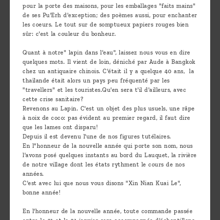
pour la porte des maisons, pour les emballages "faits mains"
de ses Pu'Erh d'exception; des poèmes aussi, pour enchanter
les coeurs. Le tout sur de somptueux papiers rouges bien
sûr: c'est la couleur du bonheur.
Quant à notre" lapin dans l'eau", laissez nous vous en dire
quelques mots. Il vient de loin, déniché par Aude à Bangkok
chez un antiquaire chinois. C'était il y a quelque 40 ans, la
thaïlande était alors un pays peu fréquenté par les
"travellers" et les touristes.Qu'en sera t'il d'ailleurs, avec
cette crise sanitaire?
Revenons au Lapin. C'est un objet des plus usuels, une râpe
à noix de coco: pas évident au premier regard, il faut dire
que les lames ont disparu!
Depuis il est devenu l'une de nos figures tutélaires.
En l"honneur de la nouvelle année qui porte son nom, nous
l'avons posé quelques instants au bord du Lauquet, la rivière
de notre village dont les états rythment le cours de nos
années.
C'est avec lui que nous vous disons "Xin Nian Kuai Le",
bonne année!
En l'honneur de la nouvelle année, toute commande passée