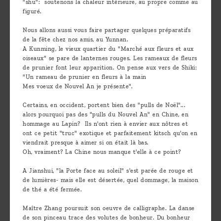
"shu": soutenons la chaleur intérieure, au propre comme au
figuré.
Nous allons aussi vous faire partager quelques préparatifs
de la fête chez nos amis, au Yunnan.
A Kunming, le vieux quartier du "Marché aux fleurs et aux
oiseaux" se pare de lanternes rouges. Les rameaux de fleurs
de prunier font leur apparition. On pense aux vers de Shiki:
"Un rameau de prunier en fleurs à la main
Mes voeux de Nouvel An je présente".
Certains, en occident, portent bien des "pulls de Noël"...
alors pourquoi pas des "pulls du Nouvel An" en Chine, en
hommage au Lapin? Ils n'ont rien à envier aux nôtres et
ont ce petit "truc" exotique et parfaitement kitsch qu'on en
viendrait presque à aimer si on était là bas.
Oh, vraiment? La Chine nous manque t'elle à ce point?
A Jianshui, "la Porte face au soleil" s'est parée de rouge et
de lumières- mais elle est désertée, quel dommage, la maison
de thé a été fermée.
Maître Zhang poursuit son oeuvre de calligraphe. La danse
de son pinceau trace des volutes de bonheur. Du bonheur