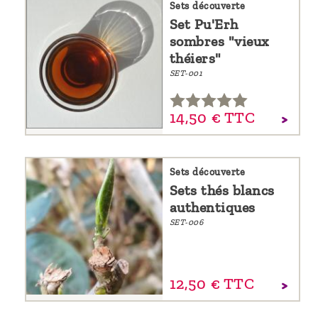
Sets découverte
Set Pu'Erh
sombres "vieux
théiers"
SET-001
14,
50
€
TTC
Sets découverte
Sets thés blancs
authentiques
SET-006
12,
50
€
TTC