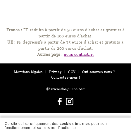
France :
FP réduits à partir de 50 euros d’achat et gratuits à
partir de 100 euros d’achat.
UE :
FP dégressifs à partir de 75 euros d’achat et gratuits à
partir de 200 euros d’achat.
Autres pays :
nous contacter.
Mentions légales
|
Privacy
|
CGV
|
Qui sommes-nous ?
|
Contactez-nous !
Ⓒ www.the-puerh.com
Ce site utilise uniquement des
cookies internes
pour son
fonctionnement et sa mesure d'audience.