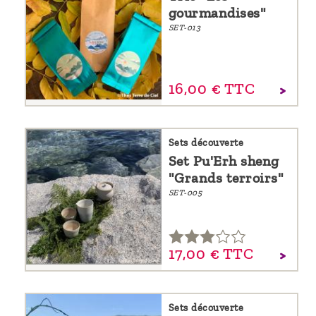
gourmandises"
SET-013
16,
00
€
TTC
Sets découverte
Set Pu'Erh sheng
"Grands terroirs"
SET-005
17,
00
€
TTC
Sets découverte