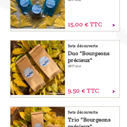
15,
00
€
TTC
Sets découverte
Duo "Bourgeons
précieux"
SET-010
9,
50
€
TTC
Sets découverte
Trio "Bourgeons
précieux"