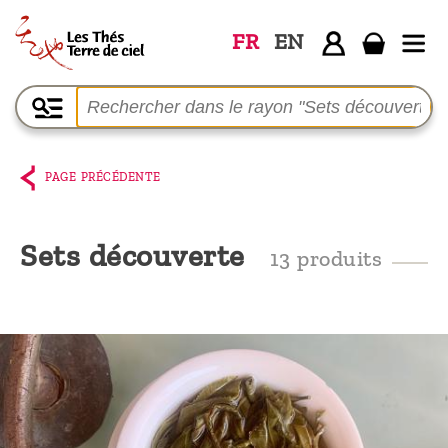
FR
EN
Accueil
La
boutique
PAGE PRÉCÉDENTE
Terre de
Ciel
Sets découverte
13 produits
Parmi les
producteurs,
le blog
Qui
sommes-
nous ?