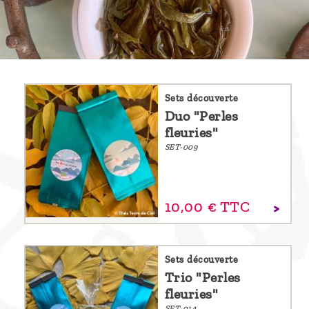
Découvrir
le thé
Pu'Erh
Comment
Sets découverte
infuser
Duo "Perles
votre thé
fleuries"
?
SET-009
Contactez-
nous !
10,
00
€
TTC
Sets découverte
Trio "Perles
fleuries"
SET-014