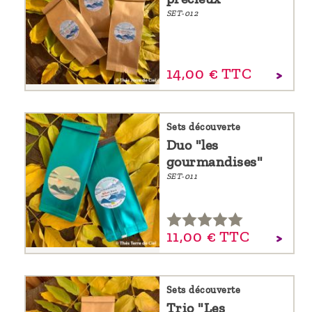
SET-012
14,
00
€
TTC
Sets découverte
Duo "les
gourmandises"
SET-011
11,
00
€
TTC
Sets découverte
Trio "Les